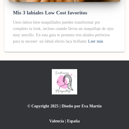
Mis 3 labiales Low Cost favoritos
Unos labios bien maquillados pueden transformar por
completo tu look, incluso cuando llevas un maquillaje de ojos
muy sencillo. En esta guía te presento tres aliados perfectos
para tu neceser: un labial efecto laca brillante
Leer más
© Copyright 2025 | Diseño por Eva Martín
Valencia | España