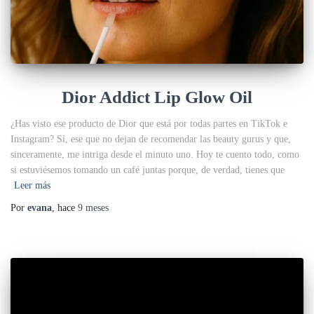
Dior Addict Lip Glow Oil
¿Has visto ese producto de Dior que está por todas partes en TikTok e
Instagram? Sí, ese que no dejan de recomendar las beauty gurus y que,
sinceramente, me intriga desde el minuto uno. Hoy te cuento todo, como
si estuviésemos tomando un café juntas porque, de verdad, tienes que
Leer más
Por
evana
, hace
9 meses