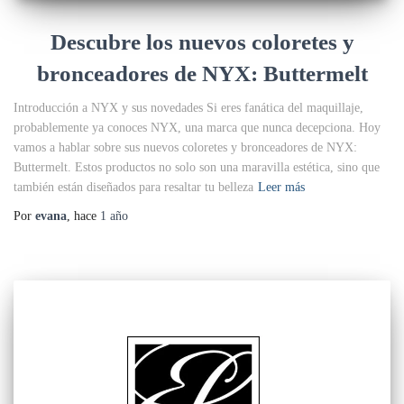
Descubre los nuevos coloretes y
bronceadores de NYX: Buttermelt
Introducción a NYX y sus novedades Si eres fanática del maquillaje,
probablemente ya conoces NYX, una marca que nunca decepciona. Hoy
vamos a hablar sobre sus nuevos coloretes y bronceadores de NYX:
Buttermelt. Estos productos no solo son una maravilla estética, sino que
también están diseñados para resaltar tu belleza
Leer más
Por
evana
, hace
1 año