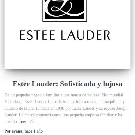
Estée Lauder: Sofisticada y lujosa
De un pequeño negocio familiar a una marca de belleza líder mundial
Historia de Estée Lauder La sofisticada y lujosa marca de maquillaje y
cuidado de la piel fundada en 1946 por Estée Lauder y su esposo Joseph
Lauder. La marca comenzó como una pequeña empresa familiar y ha
crecido
Leer más
Por
evana
, hace
1 año