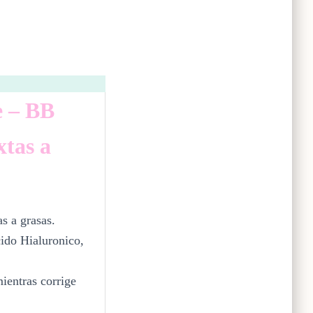
 – BB
xtas a
s a grasas.
ido Hialuronico,
mientras corrige