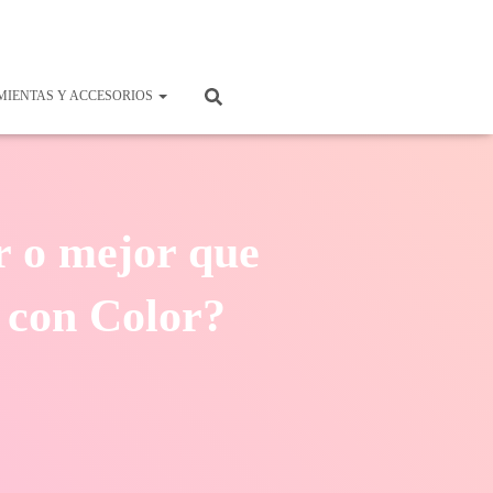
IENTAS Y ACCESORIOS
r o mejor que
 con Color?