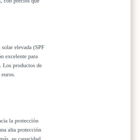
, con precios que
n solar elevada (SPF
ón excelente para
o. Los productos de
 euros.
cia la protección
na alta protección
emás, su capacidad