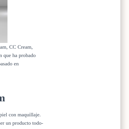
Cream, CC Cream,
en que ha probado
 basado en
m
iel con maquillaje.
er un producto todo-