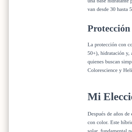
una base hidratante
van desde 30 hasta 5
Protección
La protección con co
50+), hidratación y,
quienes buscan simpli
Colorescience y Heli
Mi Elecci
Después de años de e
con color. Este híbr
solar, fundamental p