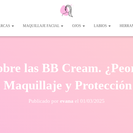
RCAS
MAQUILLAJE FACIAL
OJOS
LABIOS
HERRAM
obre las BB Cream. ¿Peo
Maquillaje y Protección
Publicado por
evana
el
01/03/2025