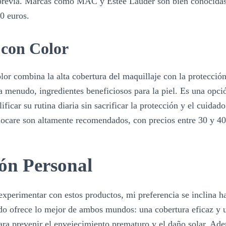
 previa. Marcas como MAC y Estée Lauder son bien conocidas
0 euros.
 con Color
lor combina la alta cobertura del maquillaje con la protecció
 a menudo, ingredientes beneficiosos para la piel. Es una opci
ficar su rutina diaria sin sacrificar la protección y el cuidad
ocare son altamente recomendados, con precios entre 30 y 40
ón Personal
xperimentar con estos productos, mi preferencia se inclina ha
ido ofrece lo mejor de ambos mundos: una cobertura eficaz y u
ara prevenir el envejecimiento prematuro y el daño solar. Ad